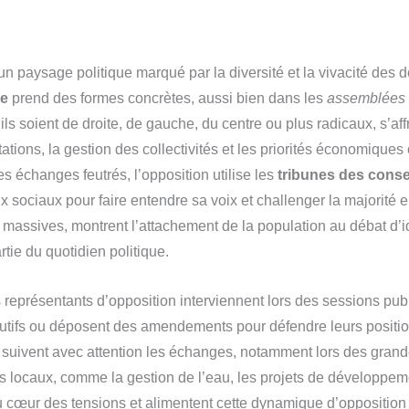
n paysage politique marqué par la diversité et la vivacité des dé
ue
prend des formes concrètes, aussi bien dans les
assemblées 
u’ils soient de droite, de gauche, du centre ou plus radicaux, s’af
ations, la gestion des collectivités et les priorités économiques
es échanges feutrés, l’opposition utilise les
tribunes des conse
 sociaux pour faire entendre sa voix et challenger la majorité 
s massives, montrent l’attachement de la population au débat d’id
artie du quotidien politique.
 représentants d’opposition interviennent lors des sessions publ
cutifs ou déposent des amendements pour défendre leurs positio
ls suivent avec attention les échanges, notamment lors des gra
ts locaux, comme la gestion de l’eau, les projets de développemen
u cœur des tensions et alimentent cette dynamique d’opposition