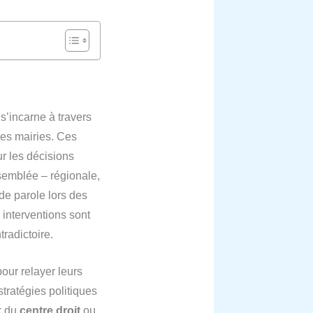
 s’incarne à travers
des mairies. Ces
r les décisions
ssemblée – régionale,
de parole lors des
 interventions sont
tradictoire.
pour relayer leurs
tratégies politiques
ix du
centre droit
ou