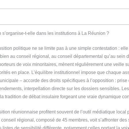
s’organise-t-elle dans les institutions à La Réunion ?
osition politique ne se limite pas à une simple contestation : elle
i bien au conseil régional, au conseil départemental qu’au sein 
rteurs de voix minoritaires, mènent régulièrement une veille su
rités en place. L’équilibre institutionnel impose que chaque a
icipale – accorde des droits spécifiques à l’opposition : prise 
dements, interpellation directe sur les dossiers sensibles. Les
 la tradition de débat insulaire forgeant une vraie dynamique con
ition réunionnaise profitent souvent de l’outil médiatique local 
e conseil régional, composé de 45 membres, voit s’affronter des s
es listes de sensibilité différente, notamment celles portant la vo