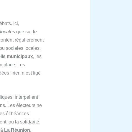
bats. Ici,
locales
que sur le
frontent régulièrement
 ou sociales locales.
ils municipaux
, les
en place. Les
ées ; rien n’est figé
iques, interpellent
ns. Les électeurs ne
ndes échéances
t, ou la solidarité,
 à
La Réunion
.