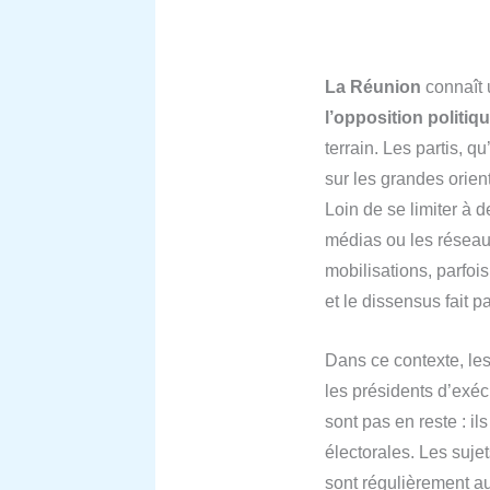
La Réunion
connaît u
l’opposition politiq
terrain. Les partis, q
sur les grandes orient
Loin de se limiter à d
médias ou les réseaux
mobilisations, parfoi
et le dissensus fait p
Dans ce contexte, les
les présidents d’exé
sont pas en reste : i
électorales. Les suje
sont régulièrement a