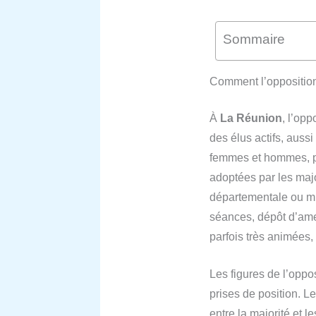
Sommaire
Comment l’opposition 
À
La Réunion
, l’opp
des élus actifs, auss
femmes et hommes, po
adoptées par les majo
départementale ou mun
séances, dépôt d’amen
parfois très animées,
Les figures de l’oppos
prises de position. L
entre la majorité et l