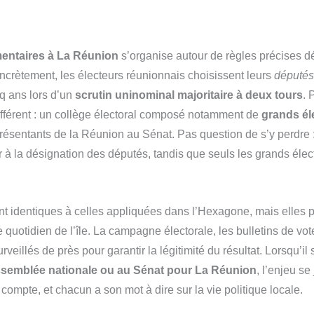
entaires à La Réunion
s’organise autour de règles précises dé
oncrètement, les électeurs réunionnais choisissent leurs
députés
nq ans lors d’un
scrutin uninominal majoritaire à deux tours
. 
ifférent : un collège électoral composé notamment de
grands él
présentants de la Réunion au Sénat. Pas question de s’y perdre 
r à la désignation des députés, tandis que seuls les grands élec
t identiques à celles appliquées dans l’Hexagone, mais elles pr
 quotidien de l’île. La campagne électorale, les bulletins de vote
veillés de près pour garantir la légitimité du résultat. Lorsqu’il 
Assemblée nationale ou au Sénat pour La Réunion
, l’enjeu s
x compte, et chacun a son mot à dire sur la vie politique locale.