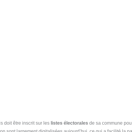
s doit être inscrit sur les
listes électorales
de sa commune pour 
n sont largement digitalisées aujourd’hui, ce qui a facilité la par