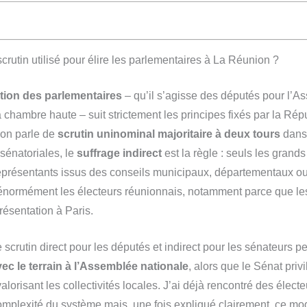
crutin utilisé pour élire les parlementaires à La Réunion ?
ction des parlementaires
– qu’il s’agisse des députés pour l’A
 chambre haute – suit strictement les principes fixés par la Rép
, on parle de
scrutin uninominal majoritaire à deux tours
dans
 sénatoriales, le
suffrage indirect
est la règle : seuls les grands
eprésentants issus des conseils municipaux, départementaux o
énormément les électeurs réunionnais, notamment parce que le
résentation à Paris.
e scrutin direct pour les députés et indirect pour les sénateurs 
ec le terrain à l’Assemblée nationale
, alors que le Sénat pri
 valorisant les collectivités locales. J’ai déjà rencontré des élec
omplexité du système mais, une fois expliqué clairement, ce mo