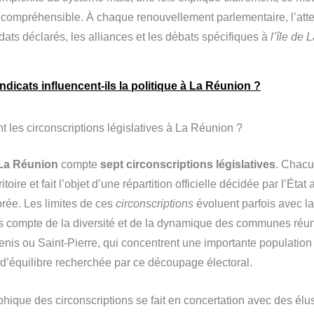
e compréhensible. À chaque renouvellement parlementaire, l’att
idats déclarés, les alliances et les débats spécifiques à
l’île de
icats influencent‑ils la politique à La Réunion ?
 les circonscriptions législatives à La Réunion ?
La Réunion
compte
sept circonscriptions législatives
. Chacu
itoire et fait l’objet d’une répartition officielle décidée par l’État
brée. Les limites de ces
circonscriptions
évoluent parfois avec l
urs compte de la diversité et de la dynamique des communes réu
nis ou Saint-Pierre, qui concentrent une importante population
e d’équilibre recherchée par ce découpage électoral.
phique des circonscriptions se fait en concertation avec des élu