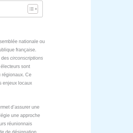
ssemblée nationale ou
ublique française.
 des
circonscriptions
 électeurs sont
u régionaux. Ce
s enjeux locaux
permet d’assurer une
vilégie une approche
teurs réunionnais
de de désignation,