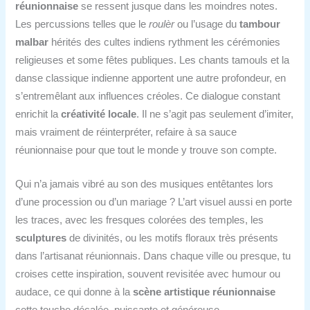
réunionnaise
se ressent jusque dans les moindres notes.
Les percussions telles que le
roulèr
ou l’usage du
tambour
malbar
hérités des cultes indiens rythment les cérémonies
religieuses et some fêtes publiques. Les chants tamouls et la
danse classique indienne apportent une autre profondeur, en
s’entremêlant aux influences créoles. Ce dialogue constant
enrichit la
créativité locale
. Il ne s’agit pas seulement d’imiter,
mais vraiment de réinterpréter, refaire à sa sauce
réunionnaise pour que tout le monde y trouve son compte.
Qui n’a jamais vibré au son des musiques entêtantes lors
d’une procession ou d’un mariage ? L’art visuel aussi en porte
les traces, avec les fresques colorées des temples, les
sculptures
de divinités, ou les motifs floraux très présents
dans l’artisanat réunionnais. Dans chaque ville ou presque, tu
croises cette inspiration, souvent revisitée avec humour ou
audace, ce qui donne à la
scène artistique réunionnaise
cette touche décalée, puissante et généreuse.