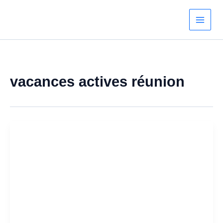
Aller
au
contenu
vacances actives réunion