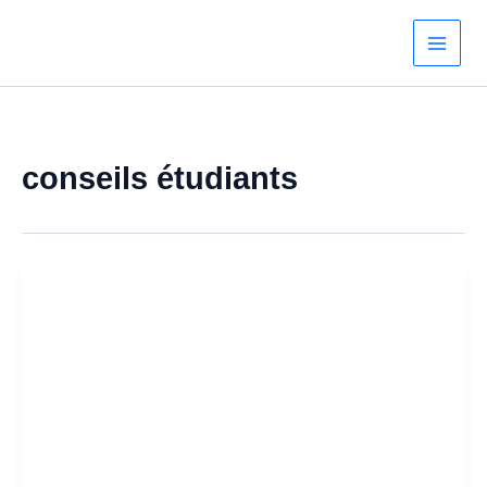
Aller
au
contenu
conseils étudiants