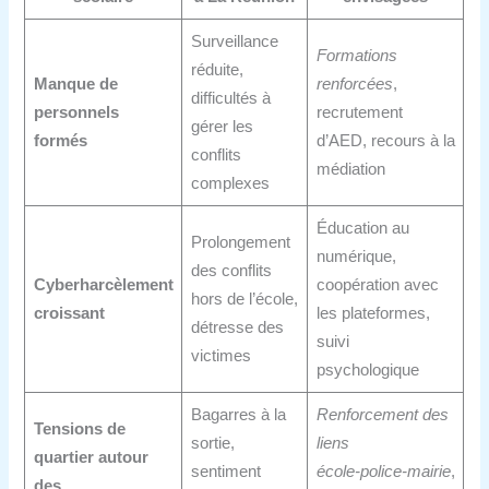
Surveillance
Formations
réduite,
Manque de
renforcées
,
difficultés à
personnels
recrutement
gérer les
formés
d’AED, recours à la
conflits
médiation
complexes
Éducation au
Prolongement
numérique,
des conflits
Cyberharcèlement
coopération avec
hors de l’école,
croissant
les plateformes,
détresse des
suivi
victimes
psychologique
Bagarres à la
Renforcement des
Tensions de
sortie,
liens
quartier autour
sentiment
école‑police‑mairie
,
des