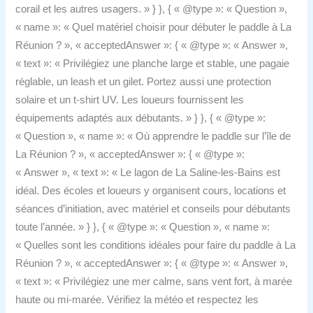
corail et les autres usagers. » } }, { « @type »: « Question »,
« name »: « Quel matériel choisir pour débuter le paddle à La
Réunion ? », « acceptedAnswer »: { « @type »: « Answer »,
« text »: « Privilégiez une planche large et stable, une pagaie
réglable, un leash et un gilet. Portez aussi une protection
solaire et un t-shirt UV. Les loueurs fournissent les
équipements adaptés aux débutants. » } }, { « @type »:
« Question », « name »: « Où apprendre le paddle sur l’île de
La Réunion ? », « acceptedAnswer »: { « @type »:
« Answer », « text »: « Le lagon de La Saline-les-Bains est
idéal. Des écoles et loueurs y organisent cours, locations et
séances d’initiation, avec matériel et conseils pour débutants
toute l’année. » } }, { « @type »: « Question », « name »:
« Quelles sont les conditions idéales pour faire du paddle à La
Réunion ? », « acceptedAnswer »: { « @type »: « Answer »,
« text »: « Privilégiez une mer calme, sans vent fort, à marée
haute ou mi-marée. Vérifiez la météo et respectez les