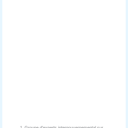
Groupe d’experts intergouvernemental sur