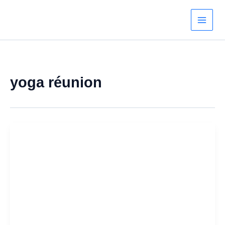
Aller
au
contenu
yoga réunion