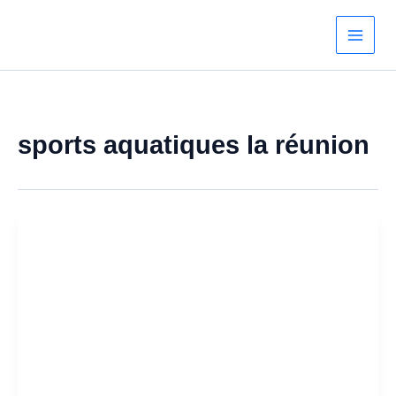
Aller
au
contenu
sports aquatiques la réunion