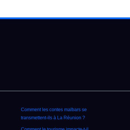
Comment les contes malbars se
transmettent‑ils à La Réunion ?
Comment le tourisme impacte‑t‑il