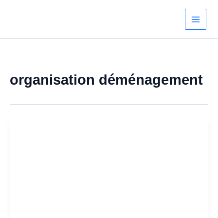
Aller
au
contenu
organisation déménagement