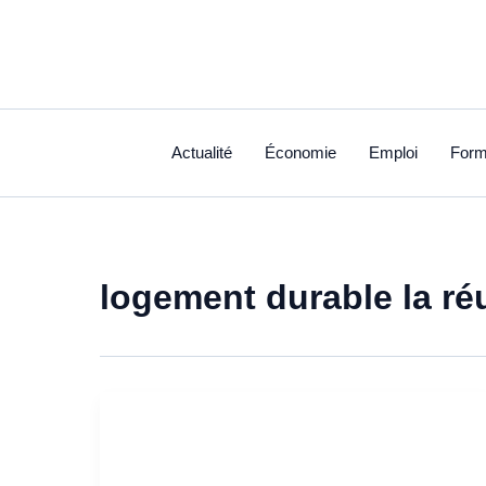
Aller
au
contenu
Actualité
Économie
Emploi
Form
logement durable la ré