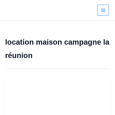
Aller
au
contenu
location maison campagne la
réunion