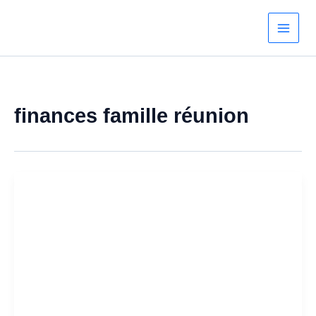
Aller
au
contenu
finances famille réunion