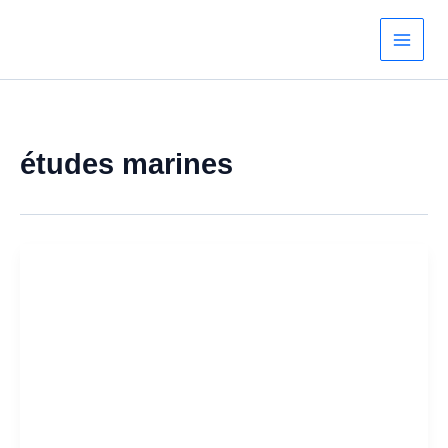
Aller
au
contenu
études marines