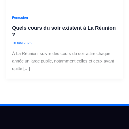
Formation
Quels cours du soir existent à La Réunion
?
18 mai 2026
À La Réunion, suivre des cours du soir attire chaque
année un large public, notamment celles et ceux ayant
quitté […]