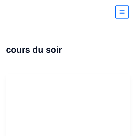
Aller
au
contenu
cours du soir