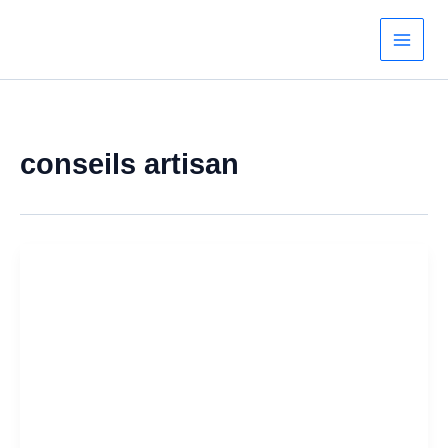
Aller
au
contenu
conseils artisan